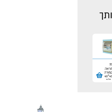
ותך
2
ראה
מורה
40*40
ס"מ