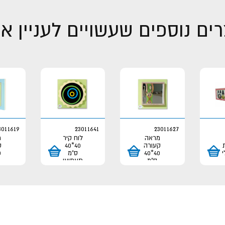
ים נוספים שעשויים לעניין א
3011619
23011641
23011627
מראה
לוח קיר
מ
קעורה
40*40
ק
י
40*40
ס"מ
ס"מ
תעתועי
ת
ראייה
עיגולים