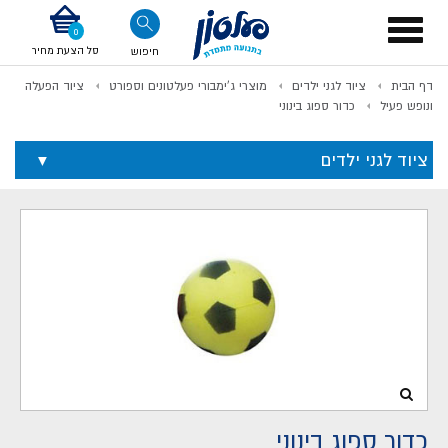
דלג לתוכן
אודות החברה
דלג לסוף העמוד
דלג לסרגל הניווט
דלג לתפריט ציוד
Toggle
navigation
סל הצעת מחיר
חיפוש
דף הבית
ציוד לגני ילדים
מוצרי ג'ימבורי פעלטונים וספורט
ציוד הפעלה
לתשלום
ונופש פעיל
כדור ספוג בינוני
ציוד לגני ילדים
כדור ספוג בינוני