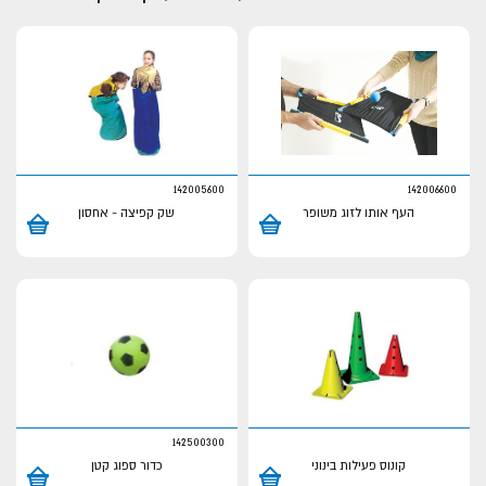
142005600
142006600
העף אותו לזוג משופר
שק קפיצה - אחסון
142500300
קונוס פעילות בינוני
כדור ספוג קטן