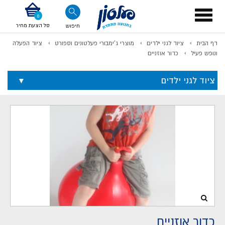
דלג לתוכן
אודות החברה
דלג לסוף העמוד
דלג לסרגל הניווט
דלג לתפריט ציוד
Toggle
navigation
סל הצעת מחיר
חיפוש
דף הבית
ציוד לגני ילדים
מוצרי ג'ימבורי פעלטונים וספורט
ציוד הפעלה
לתשלום
ונופש פעיל
כדור אוזניים
ציוד לגני ילדים
כדור אוזניים