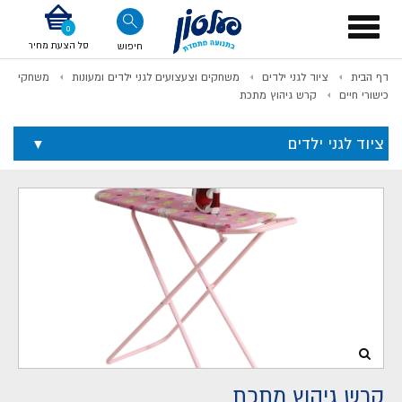
דלג לתוכן
אודות החברה
דלג לסוף העמוד
דלג לסרגל הניווט
דלג לתפריט ציוד
Toggle
navigation
סל הצעת מחיר
חיפוש
דף הבית
ציוד לגני ילדים
משחקים וצעצועים לגני ילדים ומעונות
משחקי
לתשלום
כישורי חיים
קרש גיהוץ מתכת
ציוד לגני ילדים
קרש גיהוץ מתכת