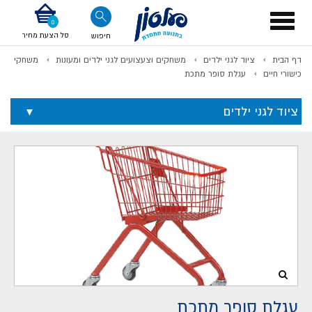
דלג לתוכן
אודות החברה
דלג לסוף העמוד
דלג לסרגל הניווט
דלג לתפריט ציוד
Toggle
navigation
סל הצעת מחיר
חיפוש
דף הבית
ציוד לגני ילדים
משחקים וצעצועים לגני ילדים ומעונות
משחקי
לתשלום
כישורי חיים
עגלת סופר מתכת
ציוד לגני ילדים
עגלת סופר מתכת