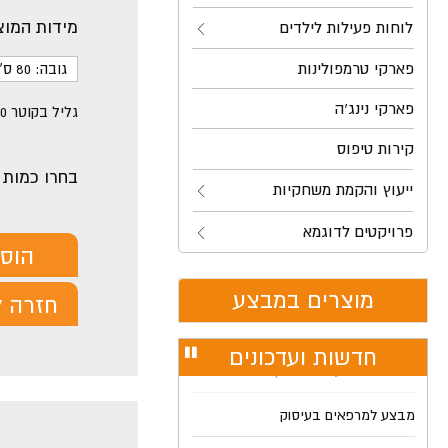
מידות המוצ
לוחות פעילות לילדים
פארקי טרמפולינות
גובה: 80 ס"מ
פארקי נינג'ה
גליל בקוטר 30 ס"מ ובגובה 1 מ' אשר סביבו 4 חישוקים מרופדים
קירות טיפוס
בחרו כמות
ייעוץ והקמת משחקיות
פרויקטים לדוגמא
הוס
מוצרים במבצע
חזרה ל
חדשות ועדכונים
עצור
רולר
מבצע למרפאים בעיסוק
חדש לוחות פעילות מוסיקליים