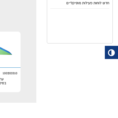
100203310
ערכ
בסיס