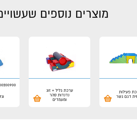
מוצרים נוספים שעשויים 
00200900
ערכת גליל + זוג
ת פעילות
נדנדות סהר
ית דגם גשר
וגל
ומעמדים