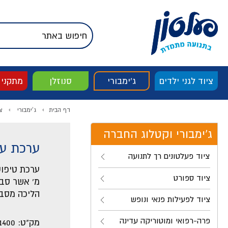
דלג לתוכן
אודות החברה
דלג לסוף העמוד
דלג לסרגל הניווט
דלג לתפריט ציוד
ציוד לגני ילדים
ג'ימבורי
סנוזלן
מתקני
דף הבית
ג'ימבורי
צ
ג'ימבורי וקטלוג החברה
ערכת עו
ציוד פעלטונים רך לתנועה
ציוד ספורט
הליכה מסבי
ציוד לפעילות פנאי ונופש
פרה-רפואי ומוטוריקה עדינה
מק"ט:
1400