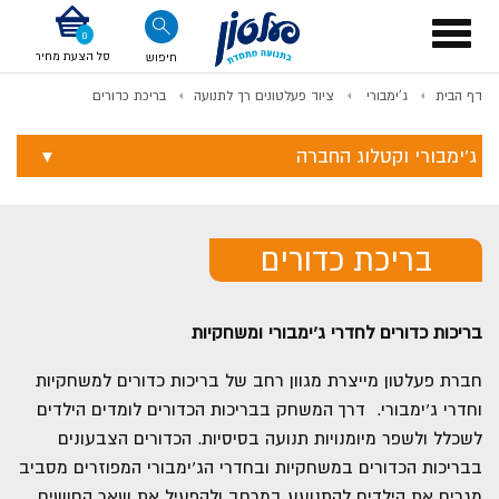
דלג לתוכן
אודות החברה
דלג לסוף העמוד
דלג לסרגל הניווט
דלג לתפריט ציוד
Toggle
navigation
סל הצעת מחיר
חיפוש
דף הבית
ג'ימבורי
ציוד פעלטונים רך לתנועה
בריכת כדורים
לתשלום
ג'ימבורי וקטלוג החברה
בריכת כדורים
בריכות כדורים לחדרי ג'ימבורי ומשחקיות
חברת פעלטון מייצרת מגוון רחב של בריכות כדורים למשחקיות
וחדרי ג'ימבורי. דרך המשחק בבריכות הכדורים לומדים הילדים
לשכלל ולשפר מיומנויות תנועה בסיסיות. הכדורים הצבעונים
בבריכות הכדורים במשחקיות ובחדרי הג'ימבורי המפוזרים מסביב
מגרים את הילדים להתנועע במרחב ולהפעיל את שאר החושים