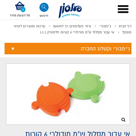
דלג לתוכן
אודות החברה
דלג לסוף העמוד
דלג לסרגל הניווט
דלג לתפריט ציוד
Toggle
navigation
סל הצעת מחיר
חיפוש
דף הבית
ג'ימבורי
ציוד פעלטונים רך לתנועה
ערכות ומוצרים לשיווי
לתשלום
משקל
אי עבור מסלול ש"מ מודולרי 6 קורות פלסטיק ג.נ.ג
ג'ימבורי וקטלוג החברה
אי עבור מסלול ש"מ מודולרי 6 קורות