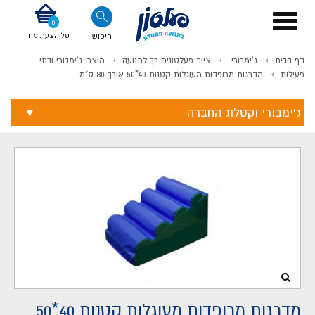
דלג לתוכן
אודות החברה
דלג לסוף העמוד
דלג לסרגל הניווט
דלג לתפריט ציוד
Toggle
navigation
סל הצעת מחיר
חיפוש
דף הבית
ג'ימבורי
ציוד פעלטונים רך לתנועה
מוצרי ג'ימבורי ובתי
לתשלום
פעילות
מדרגות מרופדות מעוגלות קטנות 40*50 אורך 80 ס"מ
ג'ימבורי וקטלוג החברה
מדרגות מרופדות מעוגלות קטנות 40*50