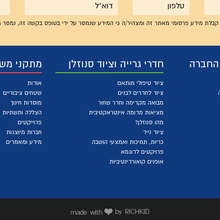
טלפון
אימייל
קבלת מידע פרסומי מאתר זה ומצהיר/ה כי המידע שנמסר על ידי בטופס בקשה זה, נמסר מ
 החברה
חדרי גרייה וציוד סנוזלן
מתקני מש
ציוד טיפולי מותאם
אודות
ציוד לחדרים לבנים
שטחים ציבוריים
מבואה מקדימה וחדר שחור
מוסדות חינוך
מציאות מדומה אינטראקטיבית
הצללה ותשתיות
מהו סנוזלן?
פרוייקטים
ציוד נייד
חברות מיוצגות
כריות, תמיכות ואמצעי הושבה
מידע ומאמרים
פרויקטים לדוגמא
אופנים קואורדינטיביות