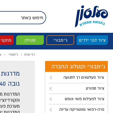
דלג לתוכן
אודות החברה
דלג לסוף העמוד
דלג לסרגל הניווט
דלג לתפריט ציוד
ציוד לגני ילדים
ג'ימבורי
סנוזלן
מתקני
דף הבית
ג'ימבורי
צ
ג'ימבורי וקטלוג החברה
ציוד פעלטונים רך לתנועה
גובה 40 ס"מ
ציוד ספורט
המדרגות מא
ציוד לפעילות פנאי ונופש
והקורדינצי
מערכת פעיל
פרה-רפואי ומוטוריקה עדינה
המדרגות יו