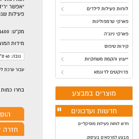
יאפשר יריד
לוחות פעילות לילדים
פעילות שגובהן 
פארקי טרמפולינות
מק"ט:
1600
פארקי נינג'ה
מידות המוצ
קירות טיפוס
גובה: 40 ס"מ
ייעוץ והקמת משחקיות
עבור ערכת לי
פרויקטים לדוגמא
בחרו כמות
מוצרים במבצע
חדשות ועדכונים
עצור
הוס
רולר
חדש לוחות פעילות מוסיקליים
חזרה ל
מבצע למרפאים בעיסוק