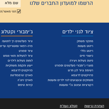
הרשמו למועדון החברים שלנו
שם
הנני מאשר/ת 
מלא
ציוד לגני ילדים
ג'ימבורי וקטלוג
מתקני משחק
ציוד פעלטונים רך לתנועה
ריהוט מעונות
פרה-רפואי ומוטוריקה עדינה
ריהוט כללי
ציוד ספורט
כישורי חיים
ציוד לפעילות פנאי ונופש
פינות פעילות ויצירה
לוחות פעילות לילדים
מוצרי ג'ימבורי פעלטונים וספורט
ייעוץ והקמת משחקיות
רשימת ציוד לגן חדש
פרויקטים לדוגמא
פרוייקטים לדוגמא
פארקי טרמפולינות
משחקים וצעצועים לגני ילדים ומעונות
פארקי נינג'ה
דקורציות ועיצוב גנ"י ומעונות
קירות טיפוס
הצהרת נגישות
קטלוג נעמ"ת