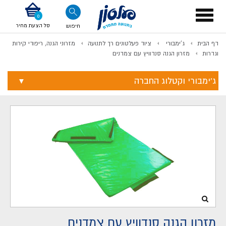
דלג לתוכן
אודות החברה
דלג לסוף העמוד
דלג לסרגל הניווט
דלג לתפריט ציוד
Toggle
navigation
סל הצעת מחיר
חיפוש
דף הבית
ג'ימבורי
ציוד פעלטונים רך לתנועה
מזרוני הגנה, ריפודי קירות
לתשלום
וגדרות
מזרון הגנה סנדוויץ עם צמדנים
ג'ימבורי וקטלוג החברה
מזרון הגנה סנדוויץ עם צמדנים