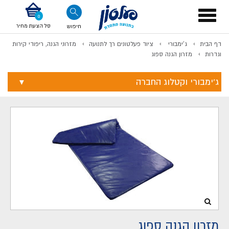
דלג לתוכן
אודות החברה
דלג לסוף העמוד
דלג לסרגל הניווט
דלג לתפריט ציוד
Toggle
navigation
סל הצעת מחיר
חיפוש
דף הבית
ג'ימבורי
ציוד פעלטונים רך לתנועה
מזרוני הגנה, ריפודי קירות
לתשלום
וגדרות
מזרון הגנה ספוג
ג'ימבורי וקטלוג החברה
מזרון הגנה ספוג