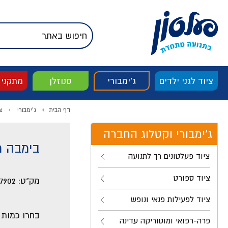
דלג לתוכן
אודות החברה
דלג לסוף העמוד
דלג לסרגל הניווט
דלג לתפריט ציוד
ציוד לגני ילדים
ג'ימבורי
סנוזלן
מתקני
דף הבית
ג'ימבורי
צ
ג'ימבורי וקטלוג החברה
בימבה ת
ציוד פעלטונים רך לתנועה
ציוד ספורט
מק"ט:
7902
ציוד לפעילות פנאי ונופש
בחרו כמות
פרה-רפואי ומוטוריקה עדינה