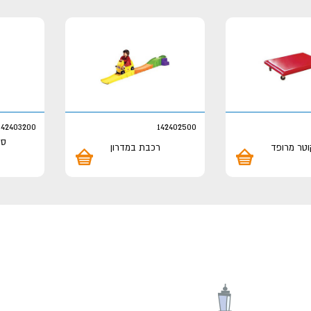
142403200
142402500
טר מרופד
רכבת במדרון