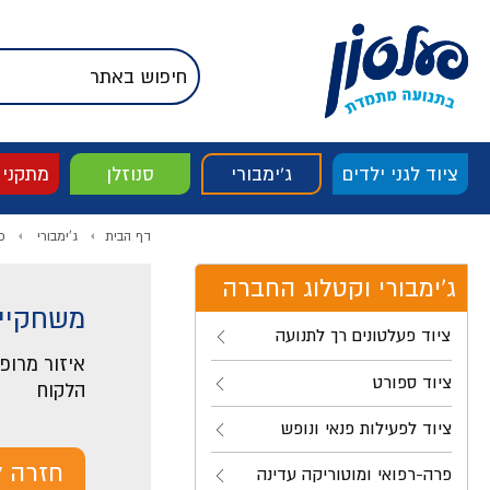
דלג לתוכן
אודות החברה
דלג לסוף העמוד
דלג לסרגל הניווט
דלג לתפריט ציוד
ציוד לגני ילדים
ג'ימבורי
סנוזלן
מתקני
דף הבית
ג'ימבורי
פ
ג'ימבורי וקטלוג החברה
משחקיית
ציוד פעלטונים רך לתנועה
איזור מרופד
ציוד ספורט
הלקוח
ציוד לפעילות פנאי ונופש
חזרה ל
פרה-רפואי ומוטוריקה עדינה