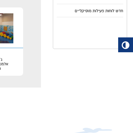
ג'
אלמנט
ר