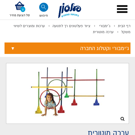
דלג לתוכן
אודות החברה
דלג לסוף העמוד
דלג לסרגל הניווט
דלג לתפריט ציוד
Toggle
navigation
סל הצעת מחיר
חיפוש
דף הבית
ג'ימבורי
ציוד פעלטונים רך לתנועה
ערכות ומוצרים לשיווי
לתשלום
משקל
ערכה מוטורית
ג'ימבורי וקטלוג החברה
ערכה מוטורית