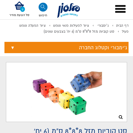
דלג לתוכן
אודות החברה
דלג לסוף העמוד
דלג לסרגל הניווט
דלג לתפריט ציוד
Toggle
navigation
סל הצעת מחיר
חיפוש
דף הבית
ג'ימבורי
ציוד לפעילות פנאי ונופש
ציוד הפעלה ונופש
לתשלום
פעיל
סט קוביות מזל 8*8*8 ס"מ (6 יח' בצבעים שונים)
ג'ימבורי וקטלוג החברה
סט קוביות מזל 8*8*8 ס"מ (6 יח'