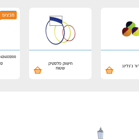
142403200
חישוק פלסטיק
ור ג'גלינג
שטוח