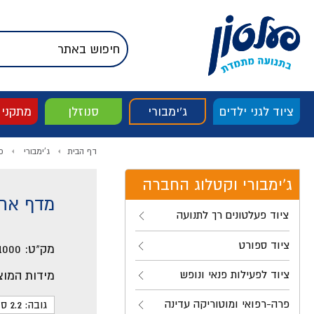
דלג לתוכן
אודות החברה
דלג לסוף העמוד
דלג לסרגל הניווט
דלג לתפריט ציוד
ציוד לגני ילדים
ג'ימבורי
סנוזלן
מתקני
דף הבית
ג'ימבורי
פ
ג'ימבורי וקטלוג החברה
מדף אחסון עד 3 מ
ציוד פעלטונים רך לתנועה
ציוד ספורט
מק"ט:
1000
ציוד לפעילות פנאי ונופש
מידות המוצ
פרה-רפואי ומוטוריקה עדינה
גובה: 2.2 ס"מ