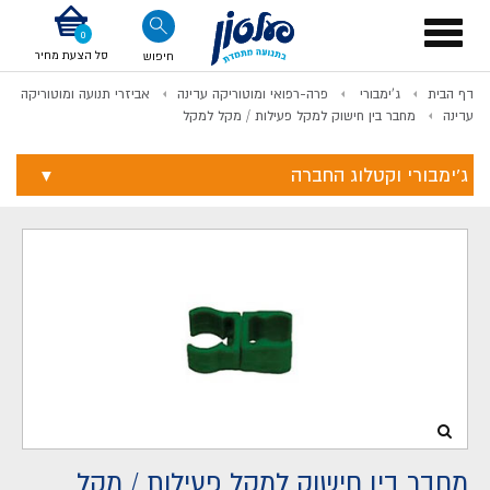
דלג לתוכן
אודות החברה
דלג לסוף העמוד
דלג לסרגל הניווט
דלג לתפריט ציוד
Toggle
navigation
סל הצעת מחיר
חיפוש
דף הבית
ג'ימבורי
פרה-רפואי ומוטוריקה עדינה
אביזרי תנועה ומוטוריקה
לתשלום
עדינה
מחבר בין חישוק למקל פעילות / מקל למקל
ג'ימבורי וקטלוג החברה
מחבר בין חישוק למקל פעילות / מקל