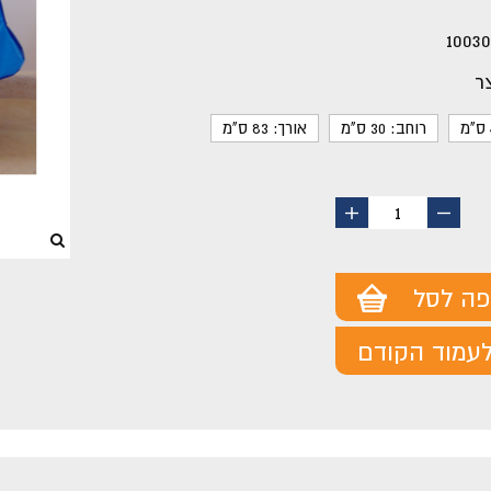
10030
ר
רוחב: 30 ס"מ
אורך: 83 ס"מ
החסר
הוסף
1
מוצר
מוצר
פה לסל
עמוד הקודם