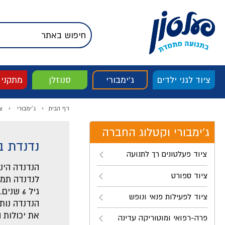
דלג לתוכן
אודות החברה
דלג לסוף העמוד
דלג לסרגל הניווט
דלג לתפריט ציוד
ציוד לגני ילדים
ג'ימבורי
סנוזלן
מתקני
דף הבית
ג'ימבורי
צ
ג'ימבורי וקטלוג החברה
נדנדת ב
ציוד פעלטונים רך לתנועה
הנדנדה הינ
ציוד ספורט
לנדנדה תמי
גיל 6 שנים.
ציוד לפעילות פנאי ונופש
הנדנדה נות
את יכולות 
פרה-רפואי ומוטוריקה עדינה