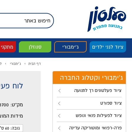
דלג לתוכן
אודות החברה
דלג לסוף העמוד
דלג לסרגל הניווט
דלג לתפריט ציוד
ציוד לגני ילדים
ג'ימבורי
סנוזלן
מתקני
דף הבית
ג'ימבורי
ל
ג'ימבורי וקטלוג החברה
לוח פעיל 60X60 ס"מ דגם גלג
ציוד פעלטונים רך לתנועה
ציוד ספורט
מק"ט:
3700
ציוד לפעילות פנאי ונופש
מידות המוצ
פרה-רפואי ומוטוריקה עדינה
גובה: 60 ס"מ