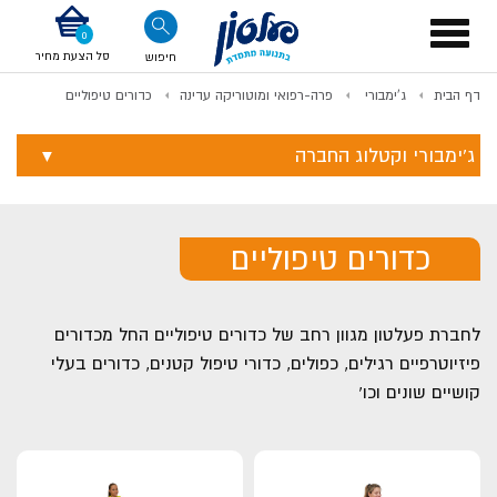
דלג לתוכן
אודות החברה
דלג לסוף העמוד
דלג לסרגל הניווט
דלג לתפריט ציוד
Toggle
navigation
סל הצעת מחיר
חיפוש
דף הבית
ג'ימבורי
פרה-רפואי ומוטוריקה עדינה
כדורים טיפוליים
לתשלום
ג'ימבורי וקטלוג החברה
כדורים טיפוליים
לחברת פעלטון מגוון רחב של כדורים טיפוליים החל מכדורים
פיזיוטרפיים רגילים, כפולים, כדורי טיפול קטנים, כדורים בעלי
קושיים שונים וכו'