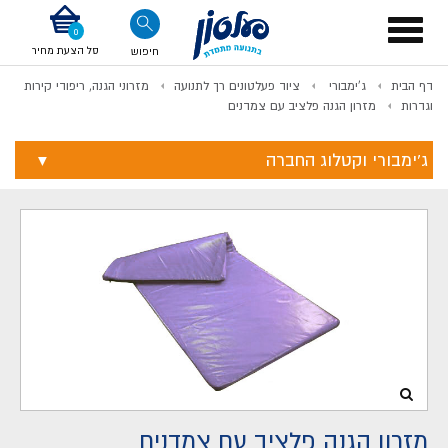
דלג לתוכן
אודות החברה
דלג לסוף העמוד
דלג לסרגל הניווט
דלג לתפריט ציוד
Toggle
navigation
סל הצעת מחיר
חיפוש
דף הבית
ג'ימבורי
ציוד פעלטונים רך לתנועה
מזרוני הגנה, ריפודי קירות
לתשלום
וגדרות
מזרון הגנה פלציב עם צמדנים
ג'ימבורי וקטלוג החברה
מזרון הגנה פלציב עם צמדנים