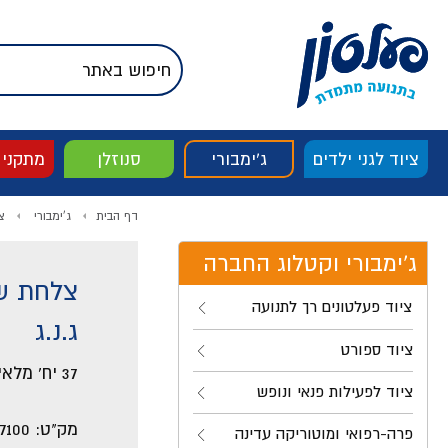
דלג לתוכן
אודות החברה
דלג לסוף העמוד
דלג לסרגל הניווט
דלג לתפריט ציוד
ציוד לגני ילדים
ג'ימבורי
סנוזלן
מתקני
דף הבית
ג'ימבורי
צ
ג'ימבורי וקטלוג החברה
צלחת שי
ציוד פעלטונים רך לתנועה
ג.נ.ג
ציוד ספורט
37 יח' מלאי למבצע
ציוד לפעילות פנאי ונופש
מק"ט:
7100
פרה-רפואי ומוטוריקה עדינה