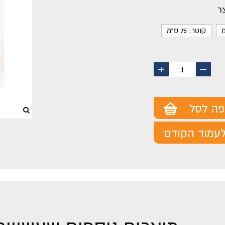
ר
קוטר: 75 ס"מ
החסר
הוסף
1
מוצר
מוצר
פה לסל
עמוד הקודם