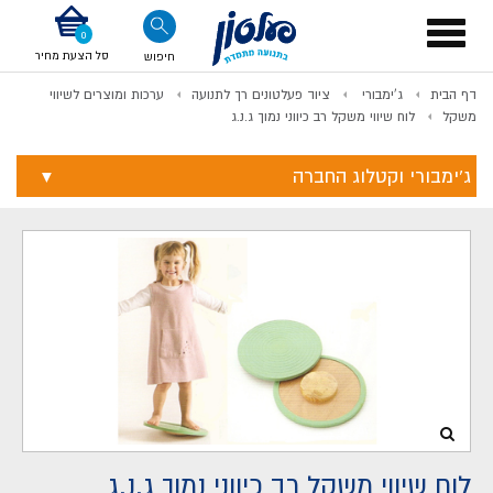
דלג לתוכן
אודות החברה
דלג לסוף העמוד
דלג לסרגל הניווט
דלג לתפריט ציוד
Toggle
navigation
סל הצעת מחיר
חיפוש
דף הבית
ג'ימבורי
ציוד פעלטונים רך לתנועה
ערכות ומוצרים לשיווי
לתשלום
משקל
לוח שיווי משקל רב כיווני נמוך ג.נ.ג
ג'ימבורי וקטלוג החברה
לוח שיווי משקל רב כיווני נמוך ג.נ.ג