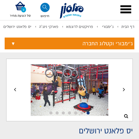
דלג לתוכן
אודות החברה
דלג לסוף העמוד
דלג לסרגל הניווט
דלג לתפריט ציוד
Toggle
navigation
סל הצעת מחיר
חיפוש
דף הבית
ג'ימבורי
פרויקטים לדוגמא
פארקי נינג'ה
יס פלאנט ירושלים
לתשלום
ג'ימבורי וקטלוג החברה
יס פלאנט ירושלים